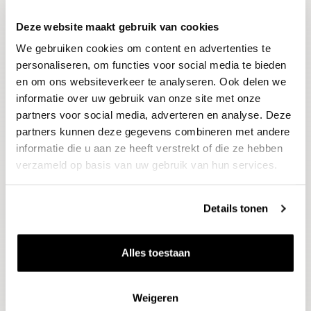
Deze website maakt gebruik van cookies
Blijf op de hoogte
We gebruiken cookies om content en advertenties te
Ontvang het laatste wijnnieuws, proeverijen en
evenementen
personaliseren, om functies voor social media te bieden
en om ons websiteverkeer te analyseren. Ook delen we
informatie over uw gebruik van onze site met onze
E-mailadres
partners voor social media, adverteren en analyse. Deze
partners kunnen deze gegevens combineren met andere
informatie die u aan ze heeft verstrekt of die ze hebben
Aanmelden
verzameld op basis van uw gebruik van hun services.
Details tonen
Alles toestaan
Weigeren
Wijnen
Thema's