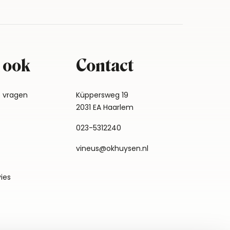
 ook
Contact
e vragen
Küppersweg 19
2031 EA Haarlem
023-5312240
vineus@okhuysen.nl
vies