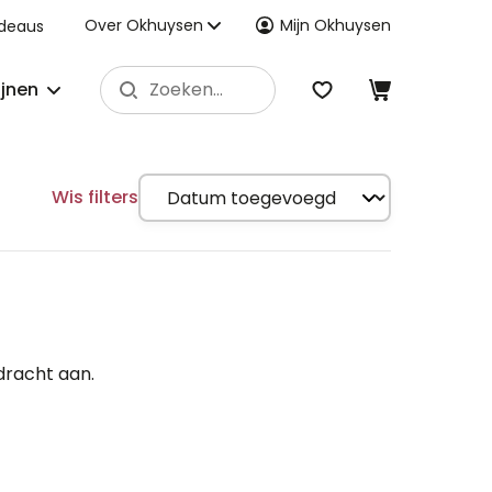
Over Okhuysen
Mijn Okhuysen
deaus
ijnen
Wis filters
dracht aan.