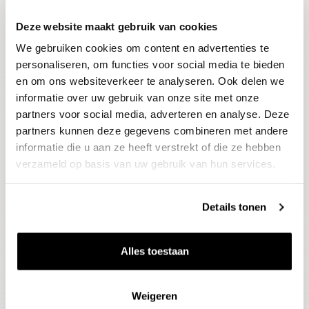
Deze website maakt gebruik van cookies
Blijf op de hoogte
We gebruiken cookies om content en advertenties te
Ontvang het laatste wijnnieuws, proeverijen en
evenementen
personaliseren, om functies voor social media te bieden
en om ons websiteverkeer te analyseren. Ook delen we
informatie over uw gebruik van onze site met onze
E-mailadres
partners voor social media, adverteren en analyse. Deze
partners kunnen deze gegevens combineren met andere
informatie die u aan ze heeft verstrekt of die ze hebben
Aanmelden
verzameld op basis van uw gebruik van hun services.
Details tonen
Alles toestaan
Weigeren
Wijnen
Thema's