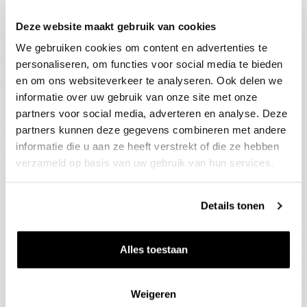
Deze website maakt gebruik van cookies
Blijf op de hoogte
We gebruiken cookies om content en advertenties te
Ontvang het laatste wijnnieuws, proeverijen en
evenementen
personaliseren, om functies voor social media te bieden
en om ons websiteverkeer te analyseren. Ook delen we
informatie over uw gebruik van onze site met onze
E-mailadres
partners voor social media, adverteren en analyse. Deze
partners kunnen deze gegevens combineren met andere
informatie die u aan ze heeft verstrekt of die ze hebben
Aanmelden
verzameld op basis van uw gebruik van hun services.
Details tonen
Alles toestaan
Weigeren
Wijnen
Thema's