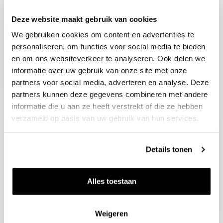
Deze website maakt gebruik van cookies
Blijf op de hoogte
We gebruiken cookies om content en advertenties te
Ontvang het laatste wijnnieuws, proeverijen en
evenementen
personaliseren, om functies voor social media te bieden
en om ons websiteverkeer te analyseren. Ook delen we
informatie over uw gebruik van onze site met onze
E-mailadres
partners voor social media, adverteren en analyse. Deze
partners kunnen deze gegevens combineren met andere
informatie die u aan ze heeft verstrekt of die ze hebben
Aanmelden
verzameld op basis van uw gebruik van hun services.
Details tonen
Alles toestaan
Weigeren
Wijnen
Thema's