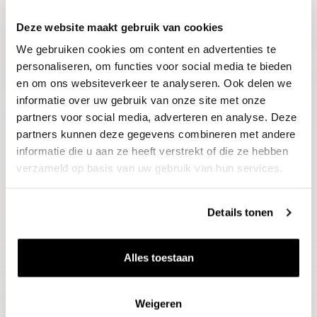
Deze website maakt gebruik van cookies
Blijf op de hoogte
We gebruiken cookies om content en advertenties te
Ontvang het laatste wijnnieuws, proeverijen en
evenementen
personaliseren, om functies voor social media te bieden
en om ons websiteverkeer te analyseren. Ook delen we
informatie over uw gebruik van onze site met onze
E-mailadres
partners voor social media, adverteren en analyse. Deze
partners kunnen deze gegevens combineren met andere
informatie die u aan ze heeft verstrekt of die ze hebben
Aanmelden
verzameld op basis van uw gebruik van hun services.
Details tonen
Alles toestaan
Weigeren
Wijnen
Thema's