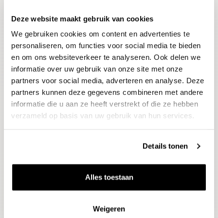
Deze website maakt gebruik van cookies
Blijf op de hoogte
We gebruiken cookies om content en advertenties te
Ontvang het laatste wijnnieuws, proeverijen en
evenementen
personaliseren, om functies voor social media te bieden
en om ons websiteverkeer te analyseren. Ook delen we
informatie over uw gebruik van onze site met onze
E-mailadres
partners voor social media, adverteren en analyse. Deze
partners kunnen deze gegevens combineren met andere
informatie die u aan ze heeft verstrekt of die ze hebben
Aanmelden
verzameld op basis van uw gebruik van hun services.
Details tonen
Alles toestaan
Weigeren
Wijnen
Thema's