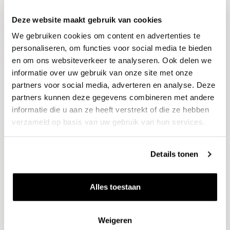
Deze website maakt gebruik van cookies
Blijf op de hoogte
We gebruiken cookies om content en advertenties te
Ontvang het laatste wijnnieuws, proeverijen en
evenementen
personaliseren, om functies voor social media te bieden
en om ons websiteverkeer te analyseren. Ook delen we
informatie over uw gebruik van onze site met onze
E-mailadres
partners voor social media, adverteren en analyse. Deze
partners kunnen deze gegevens combineren met andere
informatie die u aan ze heeft verstrekt of die ze hebben
Aanmelden
verzameld op basis van uw gebruik van hun services.
Details tonen
Alles toestaan
Weigeren
Wijnen
Thema's