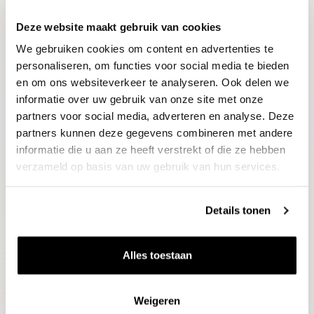
Deze website maakt gebruik van cookies
Blijf op de hoogte
We gebruiken cookies om content en advertenties te
Ontvang het laatste wijnnieuws, proeverijen en
evenementen
personaliseren, om functies voor social media te bieden
en om ons websiteverkeer te analyseren. Ook delen we
informatie over uw gebruik van onze site met onze
E-mailadres
partners voor social media, adverteren en analyse. Deze
partners kunnen deze gegevens combineren met andere
informatie die u aan ze heeft verstrekt of die ze hebben
Aanmelden
verzameld op basis van uw gebruik van hun services.
Details tonen
Alles toestaan
Weigeren
Wijnen
Thema's