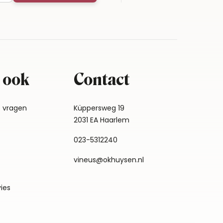
 ook
Contact
e vragen
Küppersweg 19
2031 EA Haarlem
023-5312240
vineus@okhuysen.nl
vies