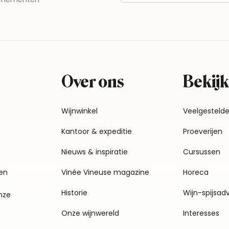
Over ons
Bekijk
Wijnwinkel
Veelgesteld
Kantoor & expeditie
Proeverijen
Nieuws & inspiratie
Cursussen
en
Vinée Vineuse magazine
Horeca
Historie
Wijn-spijsad
nze
Onze wijnwereld
Interesses