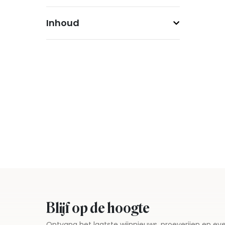
Inhoud
Blijf op de hoogte
Ontvang het laatste wijnnieuws, proeverijen en 