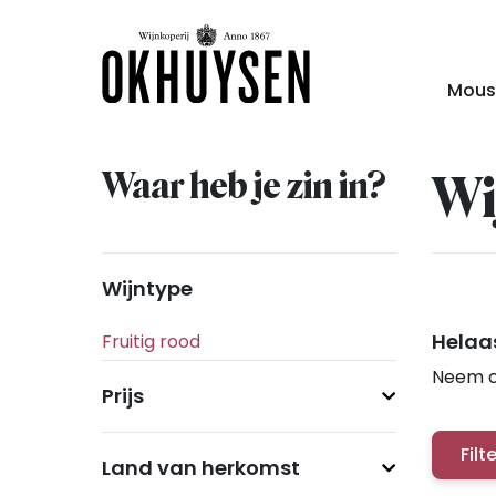
Mous
Waar heb je zin in?
Wi
Wijntype
Helaas
Neem c
Prijs
Filt
Land van herkomst