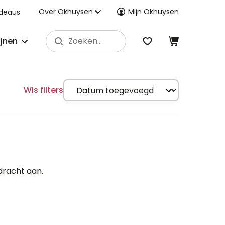
Over Okhuysen
Mijn Okhuysen
deaus
ijnen
Wis filters
dracht aan.