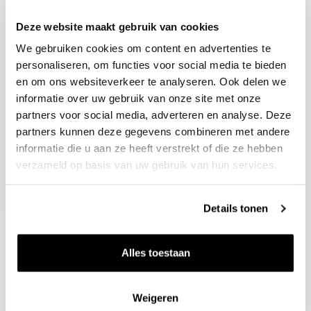
Deze website maakt gebruik van cookies
Blijf op de hoogte
We gebruiken cookies om content en advertenties te
Ontvang het laatste wijnnieuws, proeverijen en
evenementen
personaliseren, om functies voor social media te bieden
en om ons websiteverkeer te analyseren. Ook delen we
informatie over uw gebruik van onze site met onze
E-mailadres
partners voor social media, adverteren en analyse. Deze
partners kunnen deze gegevens combineren met andere
informatie die u aan ze heeft verstrekt of die ze hebben
Aanmelden
verzameld op basis van uw gebruik van hun services.
Details tonen
Alles toestaan
Weigeren
Wijnen
Thema's