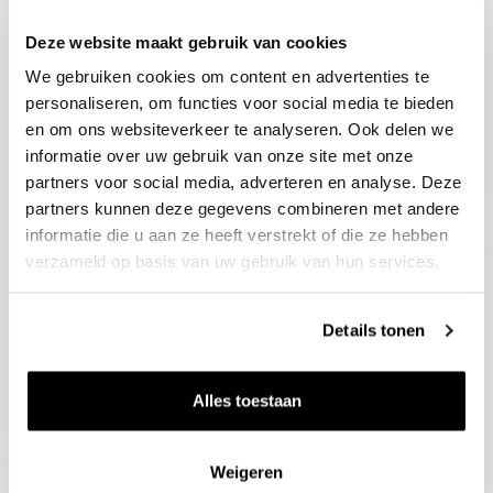
Deze website maakt gebruik van cookies
Blijf op de hoogte
We gebruiken cookies om content en advertenties te
Ontvang het laatste wijnnieuws, proeverijen en
evenementen
personaliseren, om functies voor social media te bieden
en om ons websiteverkeer te analyseren. Ook delen we
informatie over uw gebruik van onze site met onze
E-mailadres
partners voor social media, adverteren en analyse. Deze
partners kunnen deze gegevens combineren met andere
informatie die u aan ze heeft verstrekt of die ze hebben
Aanmelden
verzameld op basis van uw gebruik van hun services.
Details tonen
Alles toestaan
Weigeren
Wijnen
Thema's