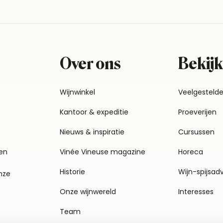
Over ons
Bekijk
Wijnwinkel
Veelgesteld
Kantoor & expeditie
Proeverijen
Nieuws & inspiratie
Cursussen
en
Vinée Vineuse magazine
Horeca
Historie
Wijn-spijsad
nze
Onze wijnwereld
Interesses
Team