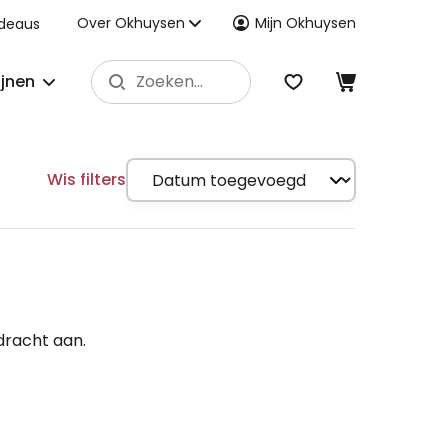
Over Okhuysen
Mijn Okhuysen
deaus
ijnen
Wis filters
dracht aan.