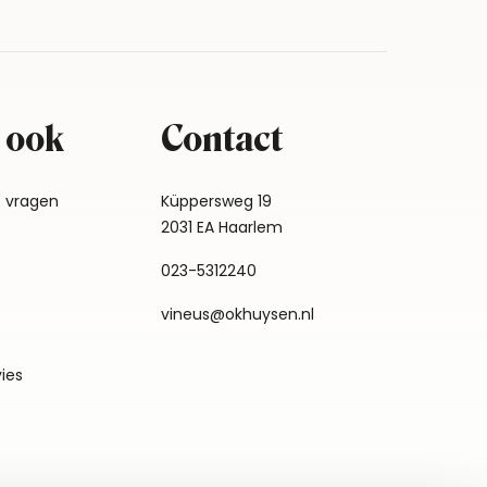
 ook
Contact
e vragen
Küppersweg 19
2031 EA Haarlem
023-5312240
vineus@okhuysen.nl
vies