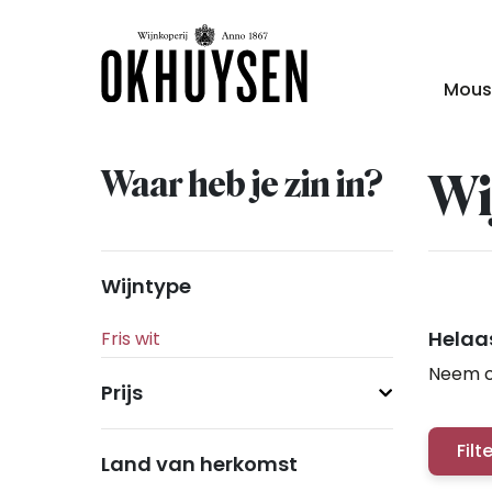
Mous
Waar heb je zin in?
Wi
Wijntype
Helaas
Neem c
Prijs
Filt
Land van herkomst