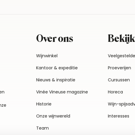
Over ons
Bekijk
Wijnwinkel
Veelgesteld
Kantoor & expeditie
Proeverijen
Nieuws & inspiratie
Cursussen
en
Vinée Vineuse magazine
Horeca
Historie
Wijn-spijsad
nze
Onze wijnwereld
Interesses
Team