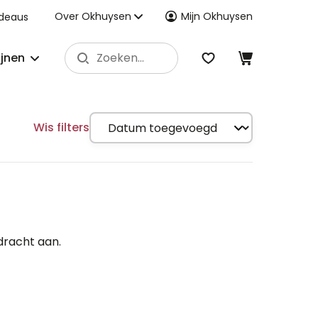
Over Okhuysen
Mijn Okhuysen
deaus
ijnen
Wis filters
dracht aan.