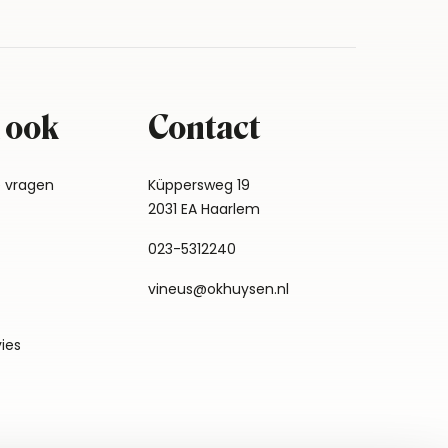
 ook
Contact
e vragen
Küppersweg 19
2031 EA Haarlem
023-5312240
vineus@okhuysen.nl
vies