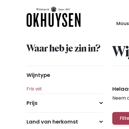
Mous
Waar heb je zin in?
Wi
Wijntype
Helaas
Neem c
Prijs
Filt
Land van herkomst