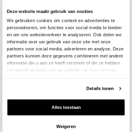
Deze website maakt gebruik van cookies
Blijf op de hoogte
We gebruiken cookies om content en advertenties te
Ontvang het laatste wijnnieuws, proeverijen en
evenementen
personaliseren, om functies voor social media te bieden
en om ons websiteverkeer te analyseren. Ook delen we
informatie over uw gebruik van onze site met onze
E-mailadres
partners voor social media, adverteren en analyse. Deze
partners kunnen deze gegevens combineren met andere
informatie die u aan ze heeft verstrekt of die ze hebben
Aanmelden
verzameld op basis van uw gebruik van hun services.
Details tonen
Alles toestaan
Weigeren
Wijnen
Thema's