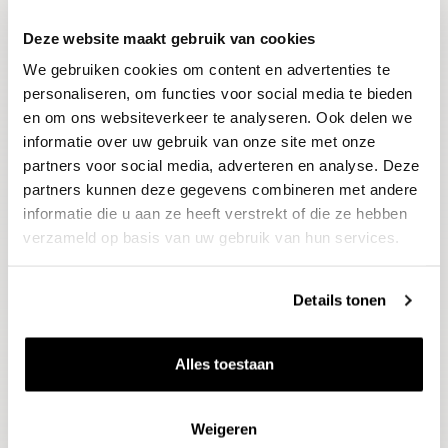
Deze website maakt gebruik van cookies
Blijf op de hoogte
We gebruiken cookies om content en advertenties te
Ontvang het laatste wijnnieuws, proeverijen en
evenementen
personaliseren, om functies voor social media te bieden
en om ons websiteverkeer te analyseren. Ook delen we
informatie over uw gebruik van onze site met onze
E-mailadres
partners voor social media, adverteren en analyse. Deze
partners kunnen deze gegevens combineren met andere
informatie die u aan ze heeft verstrekt of die ze hebben
Aanmelden
verzameld op basis van uw gebruik van hun services.
Details tonen
Alles toestaan
Weigeren
Wijnen
Thema's