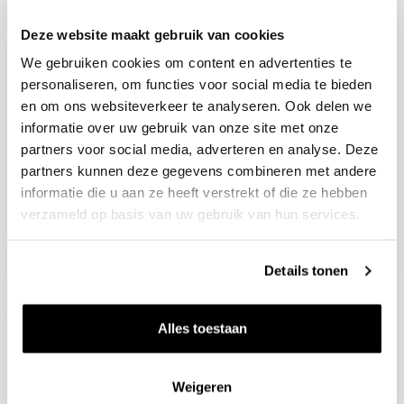
Deze website maakt gebruik van cookies
Blijf op de hoogte
We gebruiken cookies om content en advertenties te
Ontvang het laatste wijnnieuws, proeverijen en
evenementen
personaliseren, om functies voor social media te bieden
en om ons websiteverkeer te analyseren. Ook delen we
informatie over uw gebruik van onze site met onze
E-mailadres
partners voor social media, adverteren en analyse. Deze
partners kunnen deze gegevens combineren met andere
informatie die u aan ze heeft verstrekt of die ze hebben
Aanmelden
verzameld op basis van uw gebruik van hun services.
Details tonen
Alles toestaan
Weigeren
Wijnen
Thema's