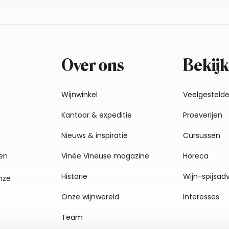
Over ons
Bekijk
Wijnwinkel
Veelgesteld
Kantoor & expeditie
Proeverijen
Nieuws & inspiratie
Cursussen
en
Vinée Vineuse magazine
Horeca
Historie
Wijn-spijsad
nze
Onze wijnwereld
Interesses
Team