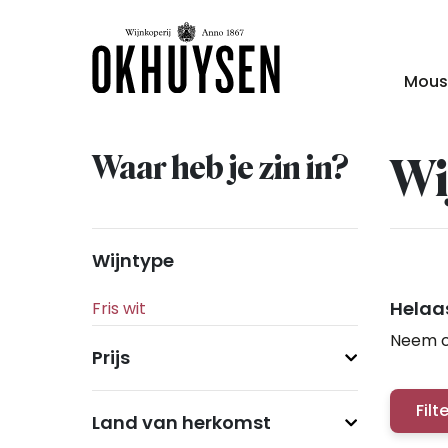
Mous
Waar heb je zin in?
Wi
Wijntype
Helaas
Neem c
Prijs
Filt
Land van herkomst