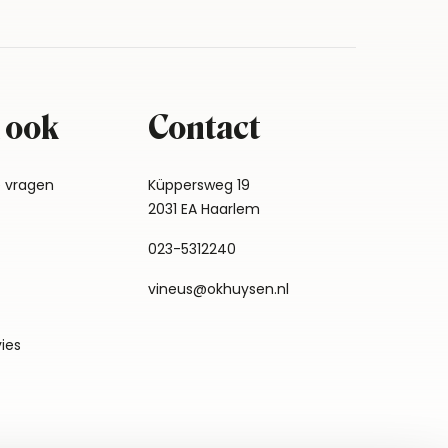
 ook
Contact
e vragen
Küppersweg 19
2031 EA Haarlem
023-5312240
vineus@okhuysen.nl
vies