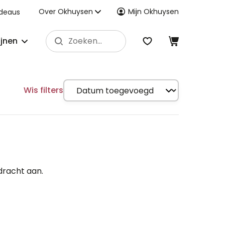
Over Okhuysen
Mijn Okhuysen
deaus
ijnen
Wis filters
dracht aan.