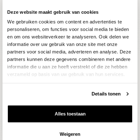
Deze website maakt gebruik van cookies
Blijf op de hoogte
We gebruiken cookies om content en advertenties te
Ontvang het laatste wijnnieuws, proeverijen en
evenementen
personaliseren, om functies voor social media te bieden
en om ons websiteverkeer te analyseren. Ook delen we
informatie over uw gebruik van onze site met onze
E-mailadres
partners voor social media, adverteren en analyse. Deze
partners kunnen deze gegevens combineren met andere
informatie die u aan ze heeft verstrekt of die ze hebben
Aanmelden
verzameld op basis van uw gebruik van hun services.
Details tonen
Alles toestaan
Weigeren
Wijnen
Thema's