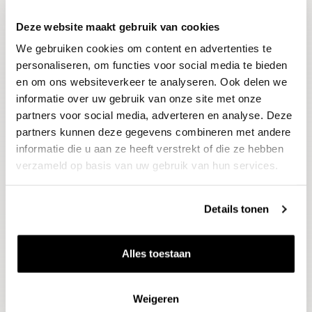
Deze website maakt gebruik van cookies
Blijf op de hoogte
We gebruiken cookies om content en advertenties te
Ontvang het laatste wijnnieuws, proeverijen en
evenementen
personaliseren, om functies voor social media te bieden
en om ons websiteverkeer te analyseren. Ook delen we
informatie over uw gebruik van onze site met onze
E-mailadres
partners voor social media, adverteren en analyse. Deze
partners kunnen deze gegevens combineren met andere
informatie die u aan ze heeft verstrekt of die ze hebben
Aanmelden
verzameld op basis van uw gebruik van hun services.
Details tonen
Alles toestaan
Weigeren
Wijnen
Thema's