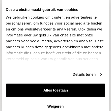
Deze website maakt gebruik van cookies
Blijf op de hoogte
We gebruiken cookies om content en advertenties te
Ontvang het laatste wijnnieuws, proeverijen en
evenementen
personaliseren, om functies voor social media te bieden
en om ons websiteverkeer te analyseren. Ook delen we
informatie over uw gebruik van onze site met onze
E-mailadres
partners voor social media, adverteren en analyse. Deze
partners kunnen deze gegevens combineren met andere
informatie die u aan ze heeft verstrekt of die ze hebben
Aanmelden
verzameld op basis van uw gebruik van hun services.
Details tonen
Alles toestaan
Weigeren
Wijnen
Thema's