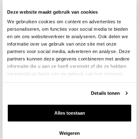
Deze website maakt gebruik van cookies
Blijf op de hoogte
We gebruiken cookies om content en advertenties te
Ontvang het laatste wijnnieuws, proeverijen en
evenementen
personaliseren, om functies voor social media te bieden
en om ons websiteverkeer te analyseren. Ook delen we
informatie over uw gebruik van onze site met onze
E-mailadres
partners voor social media, adverteren en analyse. Deze
partners kunnen deze gegevens combineren met andere
informatie die u aan ze heeft verstrekt of die ze hebben
Aanmelden
verzameld op basis van uw gebruik van hun services.
Details tonen
Alles toestaan
Weigeren
Wijnen
Thema's