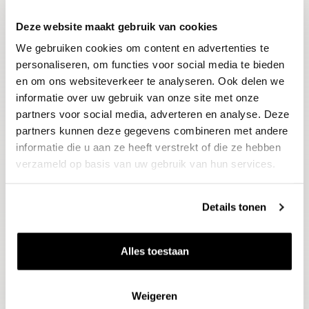
Deze website maakt gebruik van cookies
Blijf op de hoogte
We gebruiken cookies om content en advertenties te
Ontvang het laatste wijnnieuws, proeverijen en
evenementen
personaliseren, om functies voor social media te bieden
en om ons websiteverkeer te analyseren. Ook delen we
informatie over uw gebruik van onze site met onze
E-mailadres
partners voor social media, adverteren en analyse. Deze
partners kunnen deze gegevens combineren met andere
informatie die u aan ze heeft verstrekt of die ze hebben
Aanmelden
verzameld op basis van uw gebruik van hun services.
Details tonen
Alles toestaan
Weigeren
Wijnen
Thema's