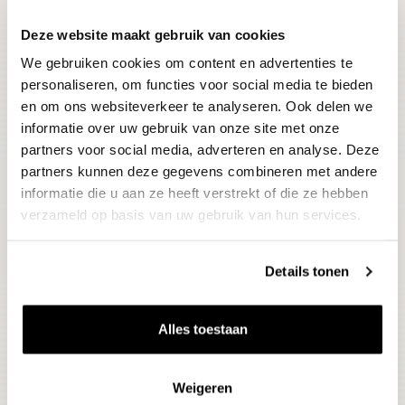
Deze website maakt gebruik van cookies
Blijf op de hoogte
We gebruiken cookies om content en advertenties te
Ontvang het laatste wijnnieuws, proeverijen en
evenementen
personaliseren, om functies voor social media te bieden
en om ons websiteverkeer te analyseren. Ook delen we
informatie over uw gebruik van onze site met onze
E-mailadres
partners voor social media, adverteren en analyse. Deze
partners kunnen deze gegevens combineren met andere
informatie die u aan ze heeft verstrekt of die ze hebben
Aanmelden
verzameld op basis van uw gebruik van hun services.
Details tonen
Alles toestaan
Weigeren
Wijnen
Thema's