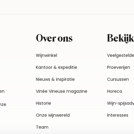
Over ons
Bekijk
Wijnwinkel
Veelgesteld
Kantoor & expeditie
Proeverijen
Nieuws & inspiratie
Cursussen
en
Vinée Vineuse magazine
Horeca
Historie
Wijn-spijsad
nze
Onze wijnwereld
Interesses
Team