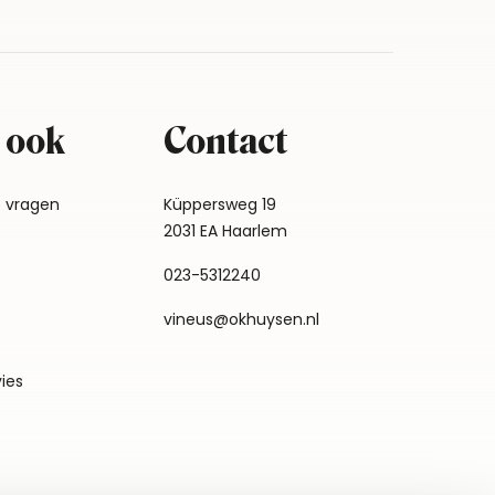
 ook
Contact
e vragen
Küppersweg 19
2031 EA Haarlem
023-5312240
vineus@okhuysen.nl
vies