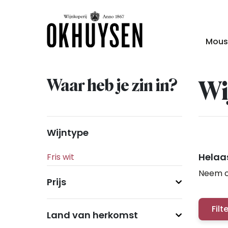
Mous
Waar heb je zin in?
Wi
Wijntype
Helaas
Neem c
Prijs
Filt
Land van herkomst