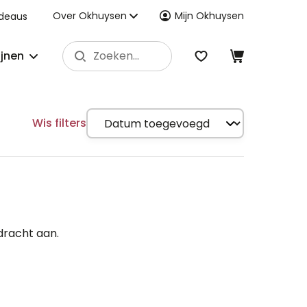
Over Okhuysen
Mijn Okhuysen
deaus
ijnen
Wis filters
dracht aan.