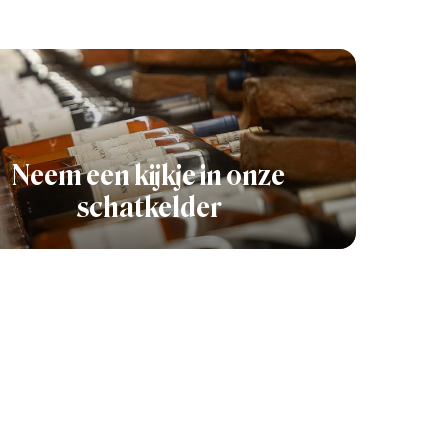
Neem een kijkje in onze
schatkelder