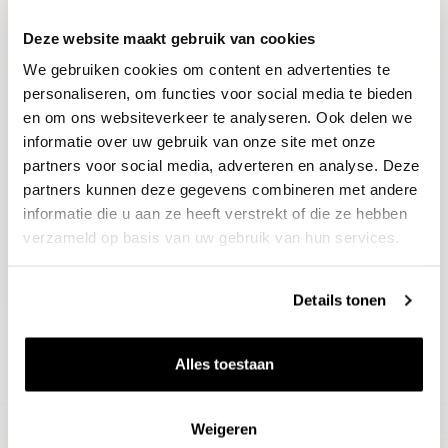
Deze website maakt gebruik van cookies
Blijf op de hoogte
We gebruiken cookies om content en advertenties te
Ontvang het laatste wijnnieuws, proeverijen en
evenementen
personaliseren, om functies voor social media te bieden
en om ons websiteverkeer te analyseren. Ook delen we
informatie over uw gebruik van onze site met onze
E-mailadres
partners voor social media, adverteren en analyse. Deze
partners kunnen deze gegevens combineren met andere
informatie die u aan ze heeft verstrekt of die ze hebben
Aanmelden
verzameld op basis van uw gebruik van hun services.
Details tonen
Alles toestaan
Weigeren
Wijnen
Thema's