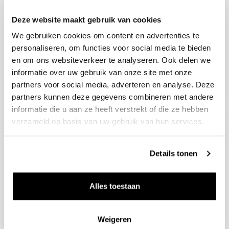
Deze website maakt gebruik van cookies
Blijf op de hoogte
We gebruiken cookies om content en advertenties te
Ontvang het laatste wijnnieuws, proeverijen en
evenementen
personaliseren, om functies voor social media te bieden
en om ons websiteverkeer te analyseren. Ook delen we
informatie over uw gebruik van onze site met onze
E-mailadres
partners voor social media, adverteren en analyse. Deze
partners kunnen deze gegevens combineren met andere
informatie die u aan ze heeft verstrekt of die ze hebben
Aanmelden
verzameld op basis van uw gebruik van hun services.
Details tonen
Alles toestaan
Weigeren
Wijnen
Thema's