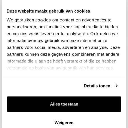
Deze website maakt gebruik van cookies
Blijf op de hoogte
We gebruiken cookies om content en advertenties te
Ontvang het laatste wijnnieuws, proeverijen en
evenementen
personaliseren, om functies voor social media te bieden
en om ons websiteverkeer te analyseren. Ook delen we
informatie over uw gebruik van onze site met onze
E-mailadres
partners voor social media, adverteren en analyse. Deze
partners kunnen deze gegevens combineren met andere
informatie die u aan ze heeft verstrekt of die ze hebben
Aanmelden
verzameld op basis van uw gebruik van hun services.
Details tonen
Alles toestaan
Weigeren
Wijnen
Thema's