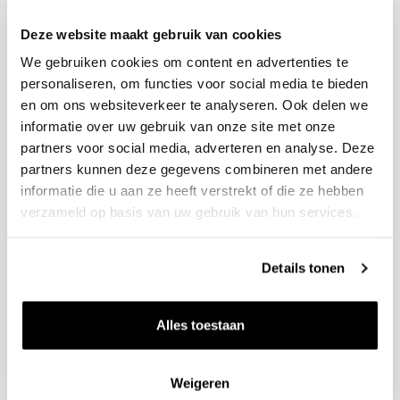
Deze website maakt gebruik van cookies
Blijf op de hoogte
We gebruiken cookies om content en advertenties te
Ontvang het laatste wijnnieuws, proeverijen en
evenementen
personaliseren, om functies voor social media te bieden
en om ons websiteverkeer te analyseren. Ook delen we
informatie over uw gebruik van onze site met onze
E-mailadres
partners voor social media, adverteren en analyse. Deze
partners kunnen deze gegevens combineren met andere
informatie die u aan ze heeft verstrekt of die ze hebben
Aanmelden
verzameld op basis van uw gebruik van hun services.
Details tonen
Alles toestaan
Weigeren
Wijnen
Thema's