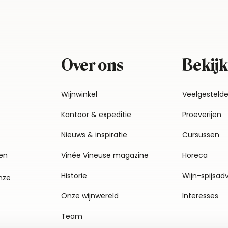
Over ons
Bekijk
Wijnwinkel
Veelgesteld
Kantoor & expeditie
Proeverijen
Nieuws & inspiratie
Cursussen
en
Vinée Vineuse magazine
Horeca
Historie
Wijn-spijsad
nze
Onze wijnwereld
Interesses
Team