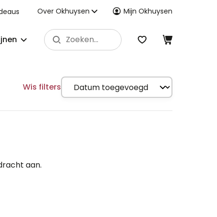
Over Okhuysen
Mijn Okhuysen
deaus
ijnen
Wis filters
dracht aan.