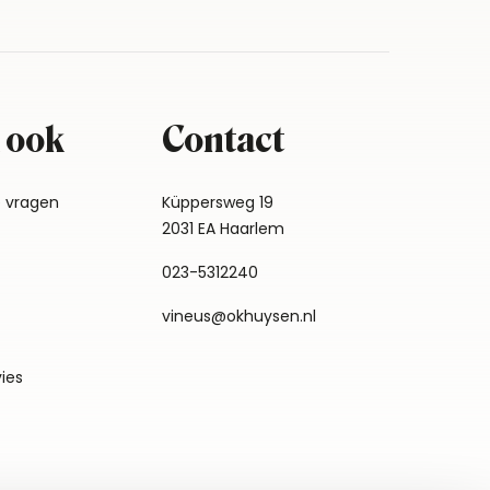
 ook
Contact
e vragen
Küppersweg 19
2031 EA Haarlem
023-5312240
vineus@okhuysen.nl
vies