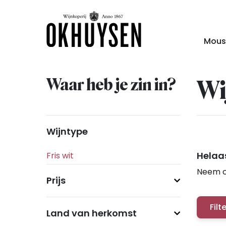
Mous
Waar heb je zin in?
Wi
Wijntype
Helaas
Neem c
Prijs
Filt
Land van herkomst