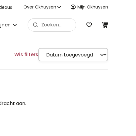
Over Okhuysen
Mijn Okhuysen
deaus
ijnen
Wis filters
dracht aan.