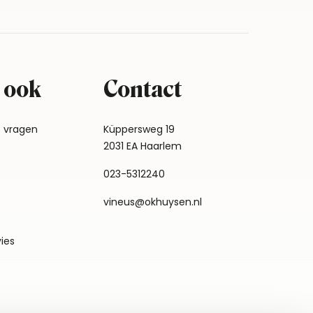
 ook
Contact
e vragen
Küppersweg 19
2031 EA Haarlem
023-5312240
vineus@okhuysen.nl
vies