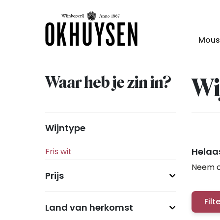
Mous
Waar heb je zin in?
Wi
Wijntype
Helaas
Neem c
Prijs
Filt
Land van herkomst