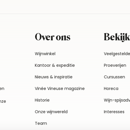
Over ons
Bekijk
Wijnwinkel
Veelgesteld
Kantoor & expeditie
Proeverijen
Nieuws & inspiratie
Cursussen
en
Vinée Vineuse magazine
Horeca
Historie
Wijn-spijsad
nze
Onze wijnwereld
Interesses
Team