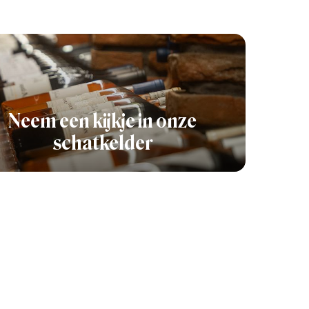
Neem een kijkje in onze
schatkelder