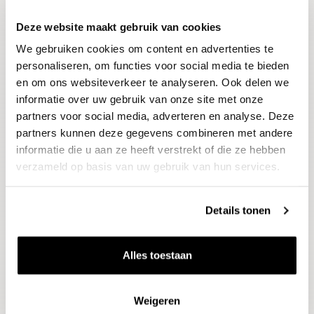
Deze website maakt gebruik van cookies
Blijf op de hoogte
We gebruiken cookies om content en advertenties te
Ontvang het laatste wijnnieuws, proeverijen en
evenementen
personaliseren, om functies voor social media te bieden
en om ons websiteverkeer te analyseren. Ook delen we
informatie over uw gebruik van onze site met onze
E-mailadres
partners voor social media, adverteren en analyse. Deze
partners kunnen deze gegevens combineren met andere
informatie die u aan ze heeft verstrekt of die ze hebben
Aanmelden
verzameld op basis van uw gebruik van hun services.
Details tonen
Alles toestaan
Weigeren
Wijnen
Thema's