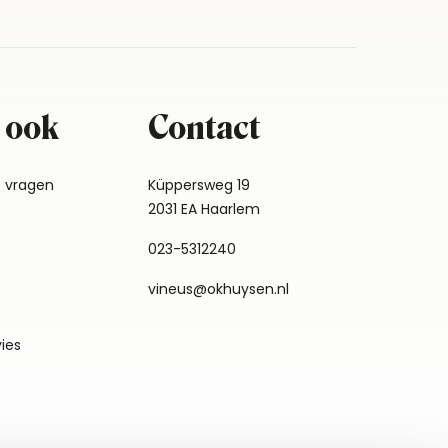
 ook
Contact
e vragen
Küppersweg 19
2031 EA Haarlem
023-5312240
vineus@okhuysen.nl
vies