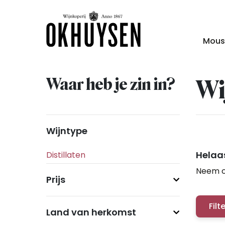
Mous
Waar heb je zin in?
Wi
Wijntype
Helaas
Neem c
Prijs
Filt
Land van herkomst