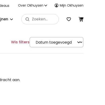
Over Okhuysen
Mijn Okhuysen
deaus
ijnen
Wis filters
dracht aan.