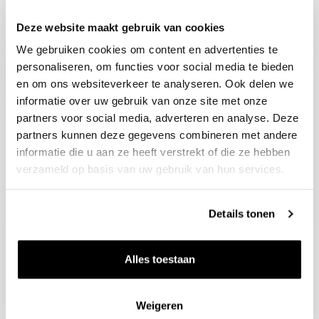
Deze website maakt gebruik van cookies
Blijf op de hoogte
We gebruiken cookies om content en advertenties te
Ontvang het laatste wijnnieuws, proeverijen en
evenementen
personaliseren, om functies voor social media te bieden
en om ons websiteverkeer te analyseren. Ook delen we
informatie over uw gebruik van onze site met onze
E-mailadres
partners voor social media, adverteren en analyse. Deze
partners kunnen deze gegevens combineren met andere
informatie die u aan ze heeft verstrekt of die ze hebben
Aanmelden
verzameld op basis van uw gebruik van hun services.
Details tonen
Alles toestaan
Weigeren
Wijnen
Thema's