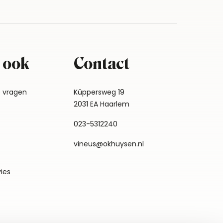
 ook
Contact
e vragen
Küppersweg 19
2031 EA Haarlem
023-5312240
vineus@okhuysen.nl
vies