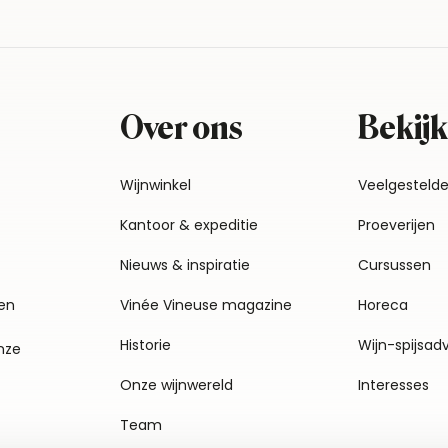
Over ons
Bekijk
Wijnwinkel
Veelgesteld
Kantoor & expeditie
Proeverijen
Nieuws & inspiratie
Cursussen
en
Vinée Vineuse magazine
Horeca
Historie
Wijn-spijsad
nze
Onze wijnwereld
Interesses
Team