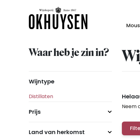
Mous
Waar heb je zin in?
Wi
Wijntype
Helaas
Neem c
Prijs
Filt
Land van herkomst