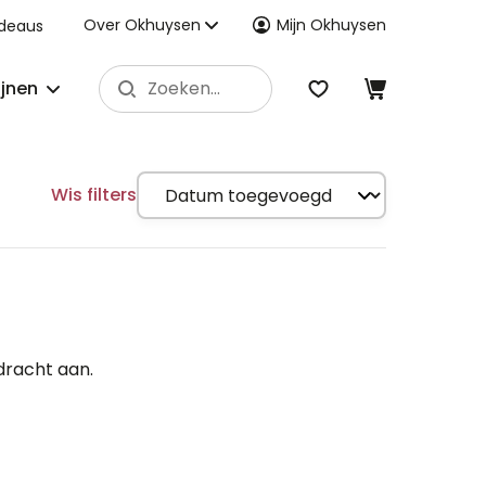
Over Okhuysen
Mijn Okhuysen
deaus
ijnen
Wis filters
dracht aan.