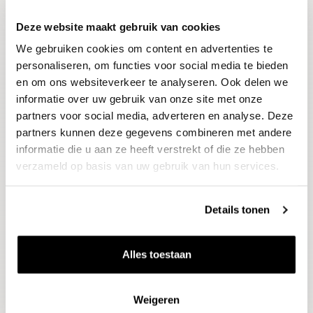
Deze website maakt gebruik van cookies
Blijf op de hoogte
We gebruiken cookies om content en advertenties te
Ontvang het laatste wijnnieuws, proeverijen en
evenementen
personaliseren, om functies voor social media te bieden
en om ons websiteverkeer te analyseren. Ook delen we
informatie over uw gebruik van onze site met onze
E-mailadres
partners voor social media, adverteren en analyse. Deze
partners kunnen deze gegevens combineren met andere
informatie die u aan ze heeft verstrekt of die ze hebben
Aanmelden
verzameld op basis van uw gebruik van hun services.
Details tonen
Alles toestaan
Weigeren
Wijnen
Thema's