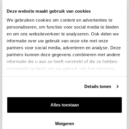
Deze website maakt gebruik van cookies
Blijf op de hoogte
We gebruiken cookies om content en advertenties te
Ontvang het laatste wijnnieuws, proeverijen en
evenementen
personaliseren, om functies voor social media te bieden
en om ons websiteverkeer te analyseren. Ook delen we
informatie over uw gebruik van onze site met onze
E-mailadres
partners voor social media, adverteren en analyse. Deze
partners kunnen deze gegevens combineren met andere
informatie die u aan ze heeft verstrekt of die ze hebben
Aanmelden
verzameld op basis van uw gebruik van hun services.
Details tonen
Alles toestaan
Weigeren
Wijnen
Thema's