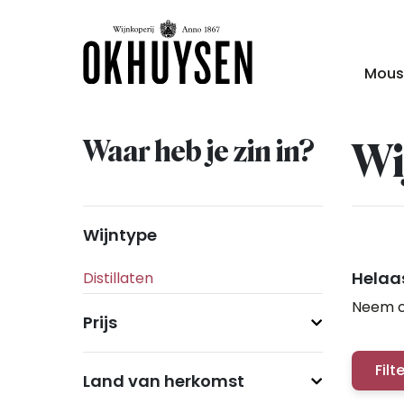
Mous
Waar heb je zin in?
Wi
Wijntype
Helaas
Neem c
Prijs
Filt
Land van herkomst