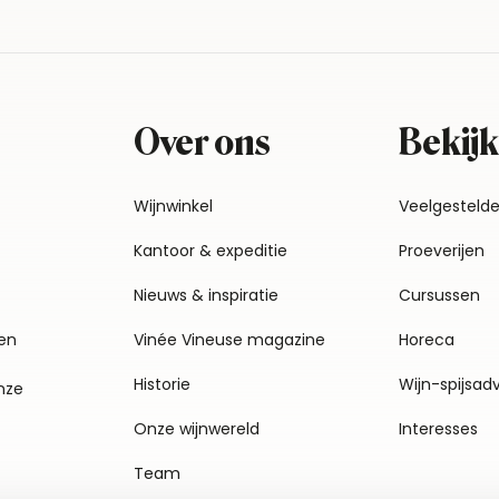
Over ons
Bekijk
Wijnwinkel
Veelgesteld
Kantoor & expeditie
Proeverijen
Nieuws & inspiratie
Cursussen
en
Vinée Vineuse magazine
Horeca
Historie
Wijn-spijsad
nze
Onze wijnwereld
Interesses
Team