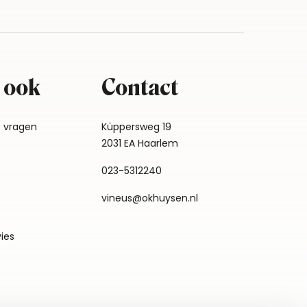
 ook
Contact
e vragen
Küppersweg 19
2031 EA Haarlem
023-5312240
vineus@okhuysen.nl
vies