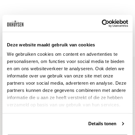
Deze website maakt gebruik van cookies
We gebruiken cookies om content en advertenties te
personaliseren, om functies voor social media te bieden
en om ons websiteverkeer te analyseren. Ook delen we
informatie over uw gebruik van onze site met onze
Blijf op de hoogte
partners voor social media, adverteren en analyse. Deze
Ontvang het laatste wijnnieuws, proeverijen en
partners kunnen deze gegevens combineren met andere
evenementen
informatie die u aan ze heeft verstrekt of die ze hebben
verzameld op basis van uw gebruik van hun services.
E-mailadres
Details tonen
Aanmelden