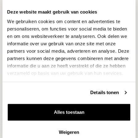
Deze website maakt gebruik van cookies
Blijf op de hoogte
We gebruiken cookies om content en advertenties te
Ontvang het laatste wijnnieuws, proeverijen en
evenementen
personaliseren, om functies voor social media te bieden
en om ons websiteverkeer te analyseren. Ook delen we
informatie over uw gebruik van onze site met onze
E-mailadres
partners voor social media, adverteren en analyse. Deze
partners kunnen deze gegevens combineren met andere
informatie die u aan ze heeft verstrekt of die ze hebben
Aanmelden
verzameld op basis van uw gebruik van hun services.
Details tonen
Alles toestaan
Weigeren
Wijnen
Thema's