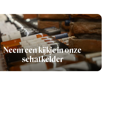
Neem een kijkje in onze
schatkelder