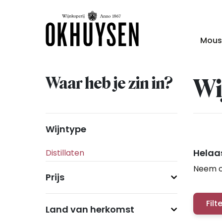
Mous
Waar heb je zin in?
Wi
Wijntype
Helaas
Neem c
Prijs
Filt
Land van herkomst