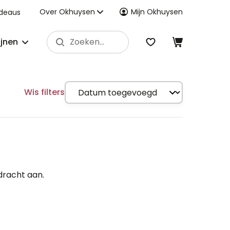
Over Okhuysen
Mijn Okhuysen
deaus
ijnen
Wis filters
dracht aan.