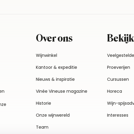
Over ons
Bekijk
Wijnwinkel
Veelgesteld
Kantoor & expeditie
Proeverijen
Nieuws & inspiratie
Cursussen
en
Vinée Vineuse magazine
Horeca
Historie
Wijn-spijsad
nze
Onze wijnwereld
Interesses
Team