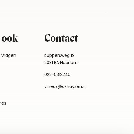
 ook
Contact
e vragen
Küppersweg 19
2031 EA Haarlem
023-5312240
vineus@okhuysen.nl
vies