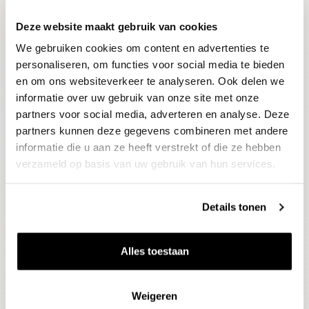
Deze website maakt gebruik van cookies
Blijf op de hoogte
We gebruiken cookies om content en advertenties te
Ontvang het laatste wijnnieuws, proeverijen en
evenementen
personaliseren, om functies voor social media te bieden
en om ons websiteverkeer te analyseren. Ook delen we
informatie over uw gebruik van onze site met onze
E-mailadres
partners voor social media, adverteren en analyse. Deze
partners kunnen deze gegevens combineren met andere
informatie die u aan ze heeft verstrekt of die ze hebben
Aanmelden
verzameld op basis van uw gebruik van hun services.
Details tonen
Alles toestaan
Weigeren
Wijnen
Thema's