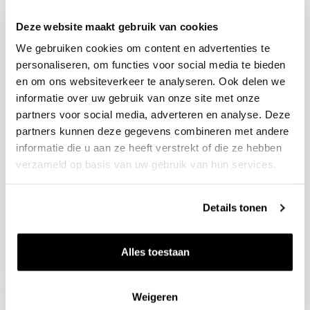
Deze website maakt gebruik van cookies
Blijf op de hoogte
We gebruiken cookies om content en advertenties te
Ontvang het laatste wijnnieuws, proeverijen en
evenementen
personaliseren, om functies voor social media te bieden
en om ons websiteverkeer te analyseren. Ook delen we
informatie over uw gebruik van onze site met onze
E-mailadres
partners voor social media, adverteren en analyse. Deze
partners kunnen deze gegevens combineren met andere
informatie die u aan ze heeft verstrekt of die ze hebben
Aanmelden
verzameld op basis van uw gebruik van hun services.
Details tonen
Alles toestaan
Weigeren
Wijnen
Thema's