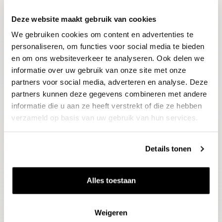
Deze website maakt gebruik van cookies
Blijf op de hoogte
We gebruiken cookies om content en advertenties te
Ontvang het laatste wijnnieuws, proeverijen en
evenementen
personaliseren, om functies voor social media te bieden
en om ons websiteverkeer te analyseren. Ook delen we
informatie over uw gebruik van onze site met onze
E-mailadres
partners voor social media, adverteren en analyse. Deze
partners kunnen deze gegevens combineren met andere
informatie die u aan ze heeft verstrekt of die ze hebben
Aanmelden
verzameld op basis van uw gebruik van hun services.
Details tonen
Alles toestaan
Weigeren
Wijnen
Thema's