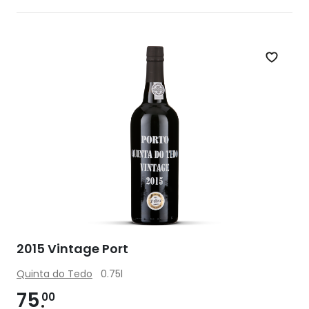
Zet op 
2015 Vintage Port
Quinta do Tedo
0.75l
75
00