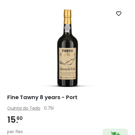
Zet op 
Fine Tawny 8 years - Port
Quinta do Tedo
0.75l
15
60
per fles