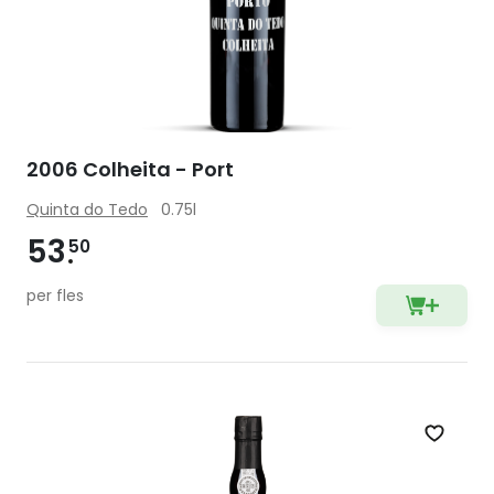
2006 Colheita - Port
Quinta do Tedo
0.75l
53
50
per fles
Zet op 