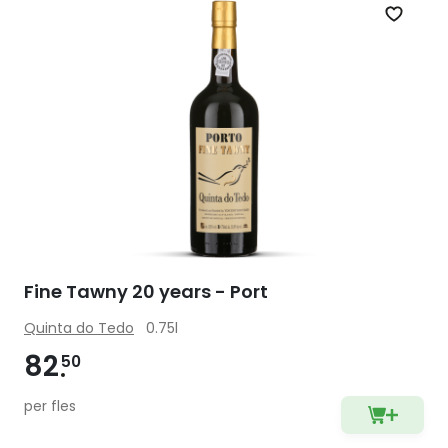
Zet op 
Fine Tawny 20 years - Port
Quinta do Tedo
0.75l
82
50
per fles