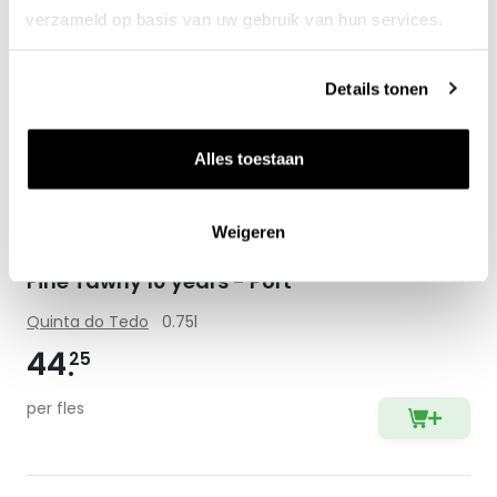
verzameld op basis van uw gebruik van hun services.
Details tonen
Alles toestaan
Weigeren
Fine Tawny 10 years - Port
Quinta do Tedo
0.75l
44
25
per fles