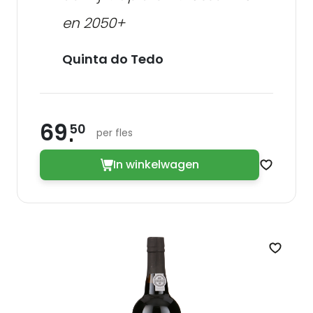
en 2050+
Quinta do Tedo
69
50
per fles
In winkelwagen
Zet op v
Zet op 