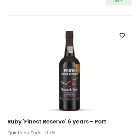
Zet op 
Ruby 'Finest Reserve' 6 years - Port
Quinta do Tedo
0.75l