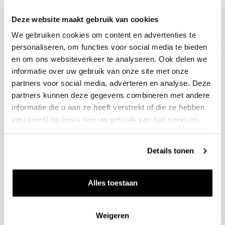
Deze website maakt gebruik van cookies
Blijf op de hoogte
We gebruiken cookies om content en advertenties te
Ontvang het laatste wijnnieuws, proeverijen en
evenementen
personaliseren, om functies voor social media te bieden
en om ons websiteverkeer te analyseren. Ook delen we
informatie over uw gebruik van onze site met onze
E-mailadres
partners voor social media, adverteren en analyse. Deze
partners kunnen deze gegevens combineren met andere
informatie die u aan ze heeft verstrekt of die ze hebben
Aanmelden
verzameld op basis van uw gebruik van hun services.
Details tonen
Alles toestaan
Weigeren
Wijnen
Thema's