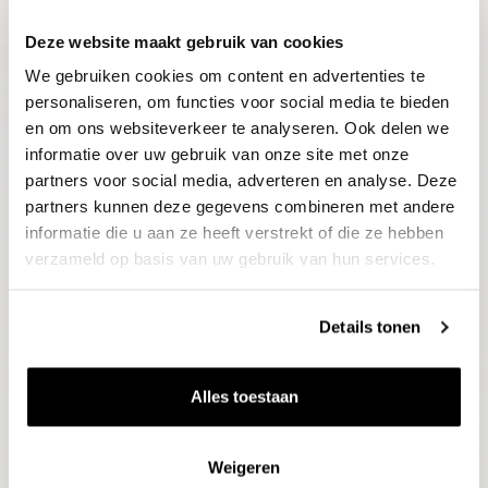
Deze website maakt gebruik van cookies
Blijf op de hoogte
We gebruiken cookies om content en advertenties te
Ontvang het laatste wijnnieuws, proeverijen en
evenementen
personaliseren, om functies voor social media te bieden
en om ons websiteverkeer te analyseren. Ook delen we
informatie over uw gebruik van onze site met onze
E-mailadres
partners voor social media, adverteren en analyse. Deze
partners kunnen deze gegevens combineren met andere
informatie die u aan ze heeft verstrekt of die ze hebben
Aanmelden
verzameld op basis van uw gebruik van hun services.
Details tonen
Alles toestaan
Weigeren
Wijnen
Thema's