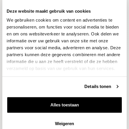
Deze website maakt gebruik van cookies
Blijf op de hoogte
We gebruiken cookies om content en advertenties te
Ontvang het laatste wijnnieuws, proeverijen en
evenementen
personaliseren, om functies voor social media te bieden
en om ons websiteverkeer te analyseren. Ook delen we
informatie over uw gebruik van onze site met onze
E-mailadres
partners voor social media, adverteren en analyse. Deze
partners kunnen deze gegevens combineren met andere
informatie die u aan ze heeft verstrekt of die ze hebben
Aanmelden
verzameld op basis van uw gebruik van hun services.
Details tonen
Alles toestaan
Weigeren
Wijnen
Thema's