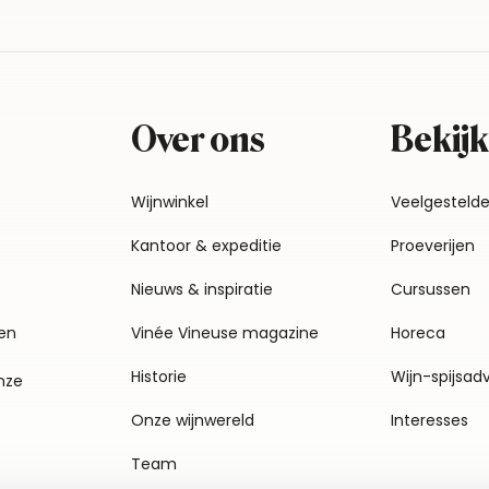
Over ons
Bekijk
Wijnwinkel
Veelgesteld
Kantoor & expeditie
Proeverijen
Nieuws & inspiratie
Cursussen
en
Vinée Vineuse magazine
Horeca
Historie
Wijn-spijsad
nze
Onze wijnwereld
Interesses
Team