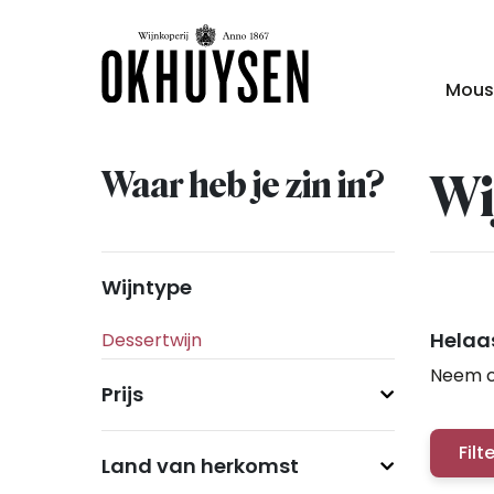
Mous
Waar heb je zin in?
Wi
Wijntype
Helaas
Neem c
Prijs
Filt
Land van herkomst