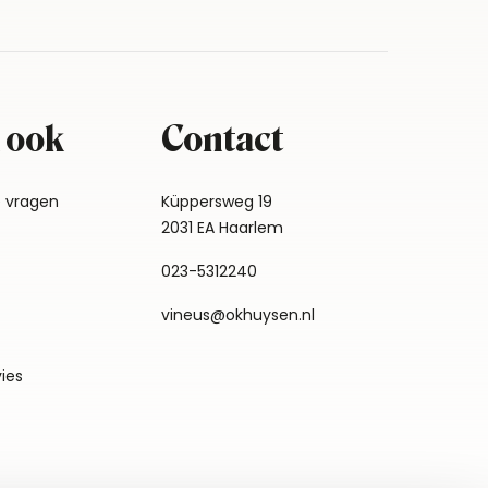
 ook
Contact
e vragen
Küppersweg 19
2031 EA Haarlem
023-5312240
vineus@okhuysen.nl
vies