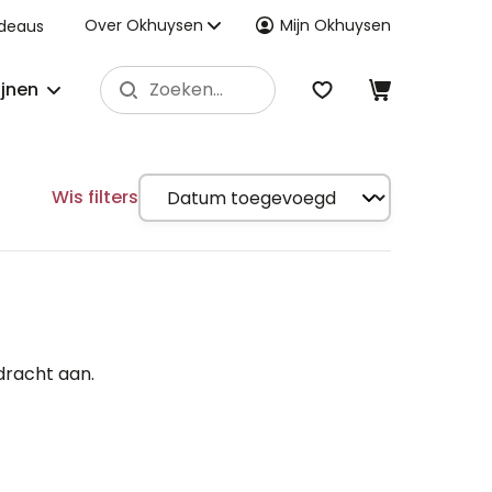
Over Okhuysen
Mijn Okhuysen
deaus
ijnen
Wis filters
dracht aan.