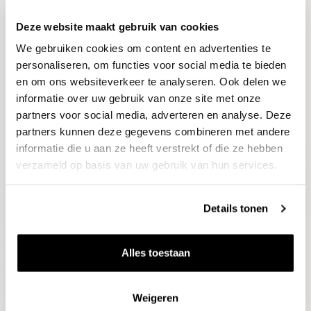
Deze website maakt gebruik van cookies
Blijf op de hoogte
We gebruiken cookies om content en advertenties te
Ontvang het laatste wijnnieuws, proeverijen en
evenementen
personaliseren, om functies voor social media te bieden
en om ons websiteverkeer te analyseren. Ook delen we
informatie over uw gebruik van onze site met onze
E-mailadres
partners voor social media, adverteren en analyse. Deze
partners kunnen deze gegevens combineren met andere
informatie die u aan ze heeft verstrekt of die ze hebben
Aanmelden
verzameld op basis van uw gebruik van hun services.
Details tonen
Alles toestaan
Weigeren
Wijnen
Thema's